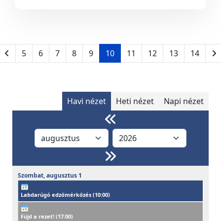
5
6
7
8
9
10
11
12
13
14
Havi nézet
Heti nézet
Napi nézet
Szombat,
augusztus
1
Labdarúgó edzőmérkőzés (
10:00
)
Fújd a rezet! (
17:00
)