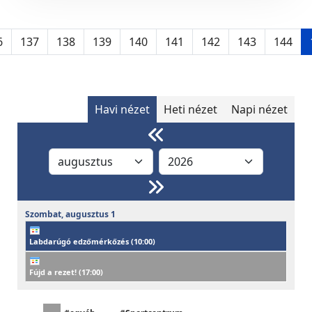
6
137
138
139
140
141
142
143
144
Havi nézet
Heti nézet
Napi nézet
Szombat,
augusztus
1
Labdarúgó edzőmérkőzés (
10:00
)
Fújd a rezet! (
17:00
)