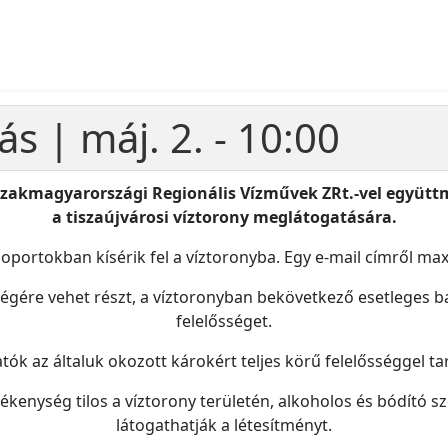
ás | máj. 2. - 10:00
zakmagyarországi Regionális Vízművek ZRt.-vel együttm
a tiszaújvárosi víztorony meglátogatására.
oportokban kísérik fel a víztoronyba. Egy e-mail címről ma
ségére vehet részt, a víztoronyban bekövetkező esetleges b
felelősséget.
atók az általuk okozott károkért teljes körű felelősséggel ta
kenység tilos a víztorony területén, alkoholos és bódító s
látogathatják a létesítményt.