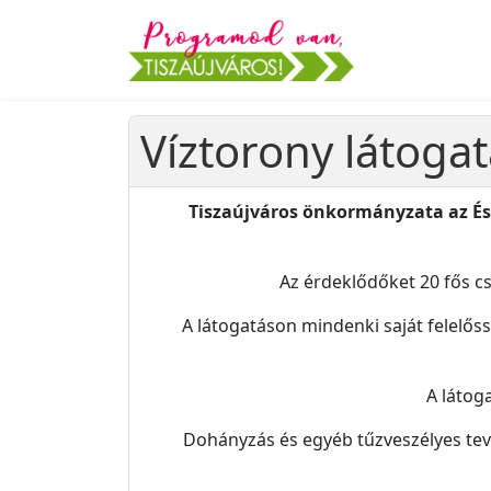
Víztorony látogat
Tiszaújváros önkormányzata az És
Az érdeklődőket 20 fős cs
A látogatáson mindenki saját felelős
A látog
Dohányzás és egyéb tűzveszélyes tevé