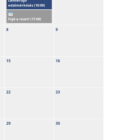
Labdarúgó
edzőmérkőzés (
10:00
)
Fújd a rezet! (
17:00
)
8
9
15
16
22
23
29
30