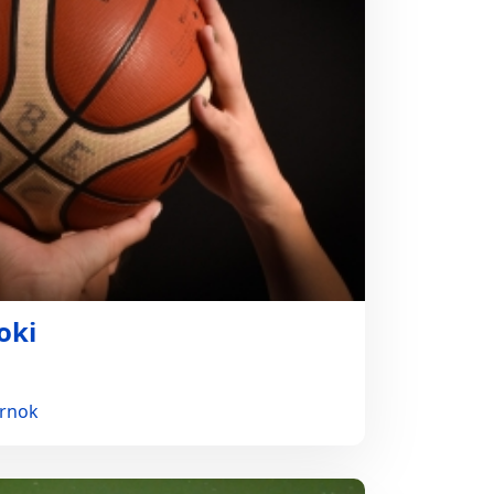
oki
arnok