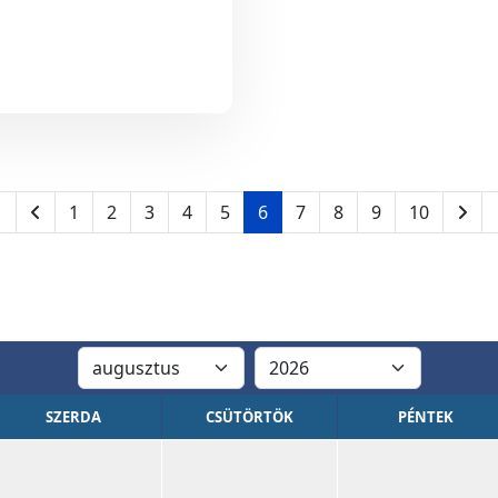
1
2
3
4
5
6
7
8
9
10
SZERDA
CSÜTÖRTÖK
PÉNTEK