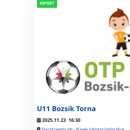
#SPORT
U11 Bozsik Torna
2025.11.23
16:30
Sportcentrum - füves labdarúgópálya