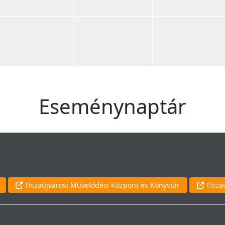
Eseménynaptár
Tiszaújvárosi Művelődési Központ és Könyvtár
Tisza