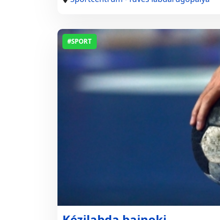
#SPORT
Kézilabda bajnoki