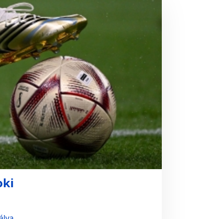
oki
álya