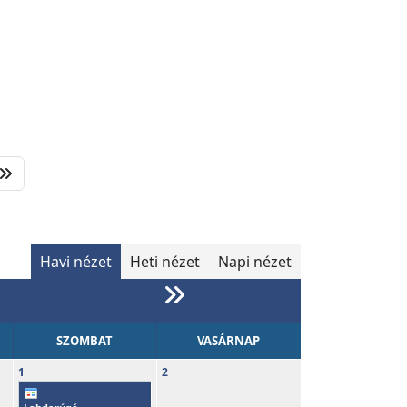
Havi nézet
Heti nézet
Napi nézet
SZOMBAT
VASÁRNAP
1
2