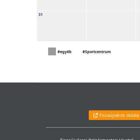
31
#egyéb
#Sportcentrum
Tiszaújváros oldala