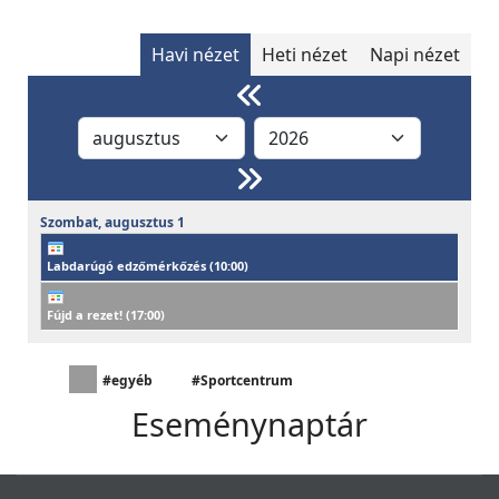
Havi nézet
Heti nézet
Napi nézet
Szombat,
augusztus
1
Labdarúgó edzőmérkőzés (
10:00
)
Fújd a rezet! (
17:00
)
#egyéb
#Sportcentrum
Eseménynaptár