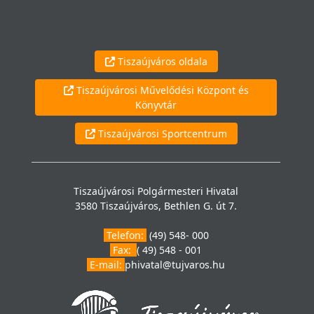
Tiszaújváros oldala
Tiszaújvárosi Művelődési Központ és
Könyvtár
Tiszaújvárosi Sportcentrum
Tiszaújvárosi Polgármesteri Hivatal
3580 Tiszaújváros, Bethlen G. út 7.
Telefon:
(49) 548- 000
Fax:
( 49) 548 - 001
E-mail:
phivatal@tujvaros.hu