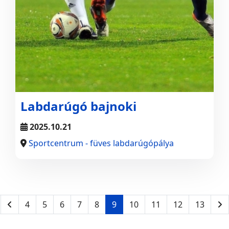
Labdarúgó bajnoki
2025.10.21
Sportcentrum - füves labdarúgópálya
4
5
6
7
8
9
10
11
12
13