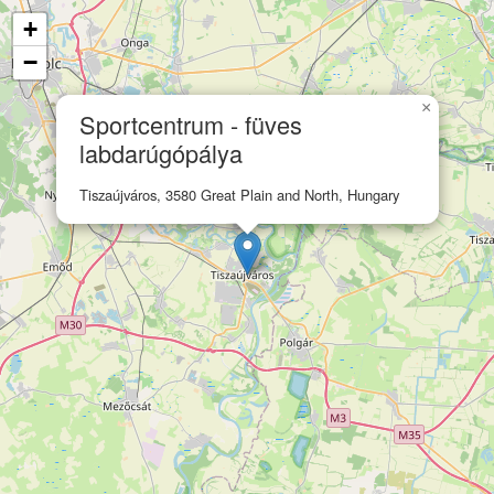
+
−
×
Sportcentrum - füves
labdarúgópálya
Tiszaújváros, 3580 Great Plain and North, Hungary