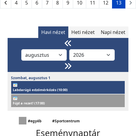
4
5
6
7
8
9
10
11
12
13
Havi nézet
Heti nézet
Napi nézet
Szombat,
augusztus
1
Labdarúgó edzőmérkőzés (
10:00
)
Fújd a rezet! (
17:00
)
#egyéb
#Sportcentrum
Eseménynaptár