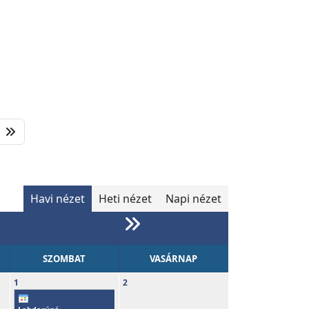
Havi nézet
Heti nézet
Napi nézet
SZOMBAT
VASÁRNAP
1
2