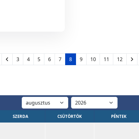
3
4
5
6
7
8
9
10
11
12
SZERDA
CSÜTÖRTÖK
PÉNTEK