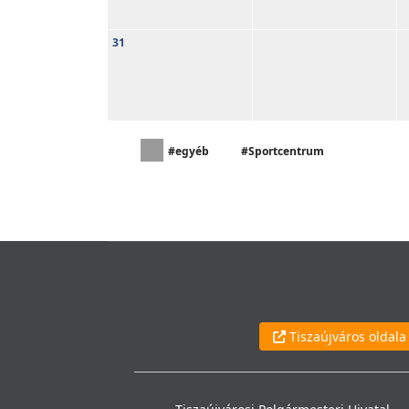
31
#egyéb
#Sportcentrum
Tiszaújváros oldala