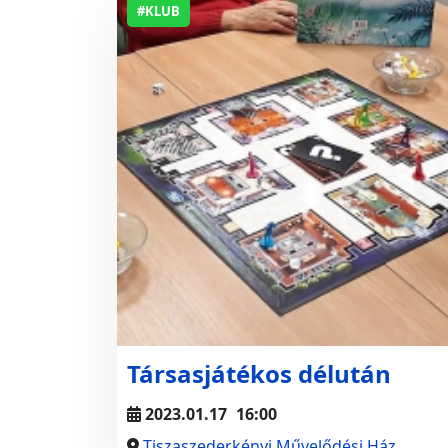
#KLUB
Társasjátékos délután
2023.01.17
16:00
Tiszaszederkényi Művelődési Ház