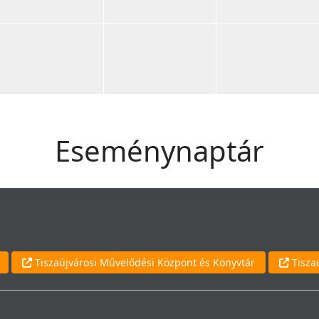
Eseménynaptár
Tiszaújvárosi Művelődési Központ és Könyvtár
Tisza