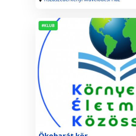
#KLUB
Ökobarát kör