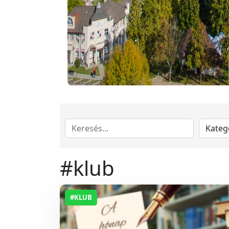
#klub
#KLUB