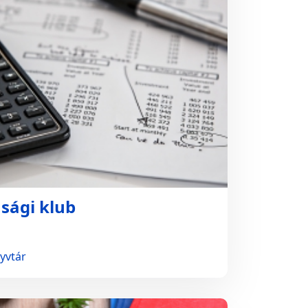
sági klub
yvtár