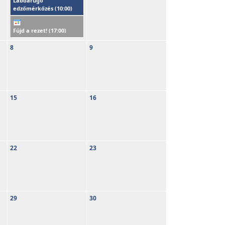
Labdarúgó
edzőmérkőzés (
10:00
)
Fújd a rezet! (
17:00
)
8
9
15
16
22
23
29
30