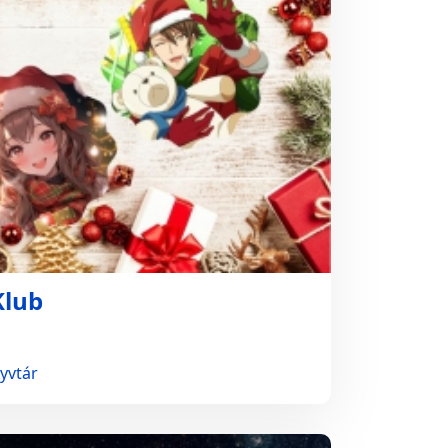
Klub
yvtár