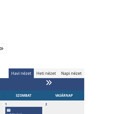
Havi nézet
Heti nézet
Napi nézet
SZOMBAT
VASÁRNAP
1
2