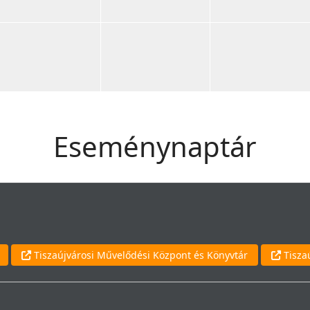
Eseménynaptár
Tiszaújvárosi Művelődési Központ és Könyvtár
Tisza