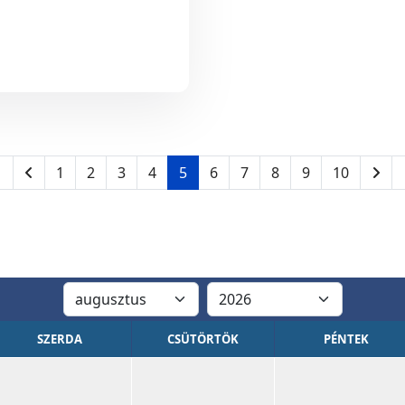
1
2
3
4
5
6
7
8
9
10
SZERDA
CSÜTÖRTÖK
PÉNTEK