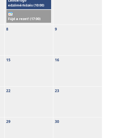
Labdarúgó
edzőmérkőzés (
10:00
)
Fújd a rezet! (
17:00
)
8
9
15
16
22
23
29
30