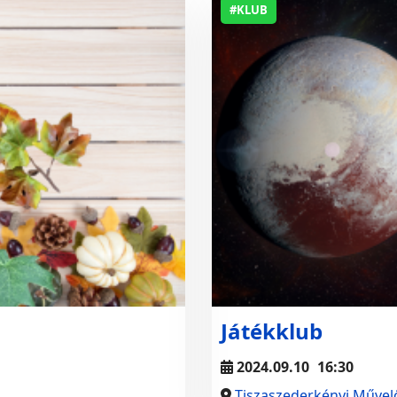
#KLUB
Játékklub
2024.09.10
16:30
Tiszaszederkényi Művel