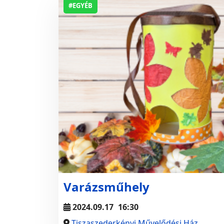
#EGYÉB
Varázsműhely
2024.09.17
16:30
Tiszaszederkényi Művelődési Ház