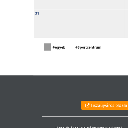
31
#egyéb
#Sportcentrum
Tiszaújváros oldala