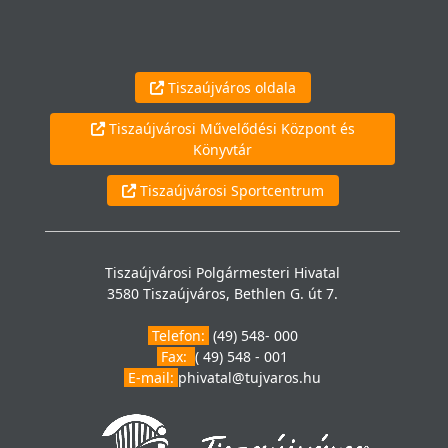
Tiszaújváros oldala
Tiszaújvárosi Művelődési Központ és
Könyvtár
Tiszaújvárosi Sportcentrum
Tiszaújvárosi Polgármesteri Hivatal
3580 Tiszaújváros, Bethlen G. út 7.
Telefon:
(49) 548- 000
Fax:
( 49) 548 - 001
E-mail:
phivatal@tujvaros.hu