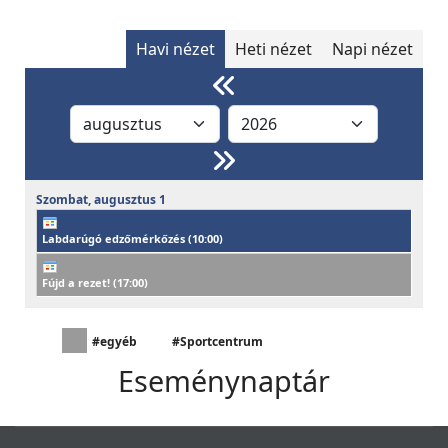
Havi nézet
Heti nézet
Napi nézet
Szombat,
augusztus
1
Labdarúgó edzőmérkőzés (
10:00
)
Fújd a rezet! (
17:00
)
#egyéb
#Sportcentrum
Eseménynaptár