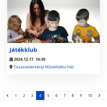
Játékklub
2024.12.17
16:30
Tiszaszederkényi Művelődési Ház
1
2
3
4
5
6
7
8
9
10