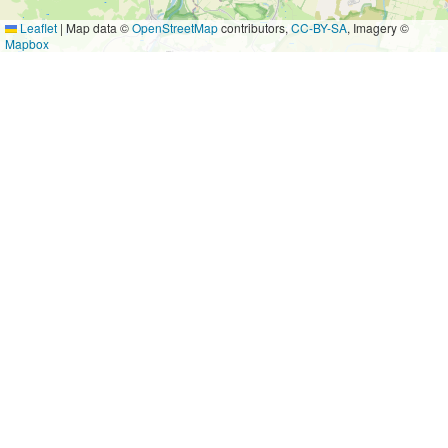
Leaflet
|
Map data ©
OpenStreetMap
contributors,
CC-BY-SA
, Imagery ©
Mapbox