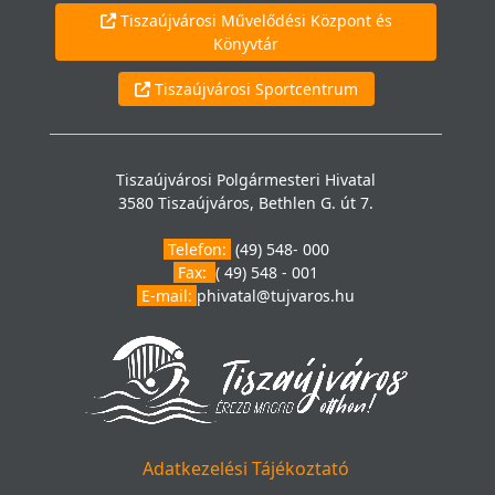
Tiszaújvárosi Művelődési Központ és
Könyvtár
Tiszaújvárosi Sportcentrum
Tiszaújvárosi Polgármesteri Hivatal
3580 Tiszaújváros, Bethlen G. út 7.
Telefon:
(49) 548- 000
Fax:
( 49) 548 - 001
E-mail:
phivatal@tujvaros.hu
Adatkezelési Tájékoztató