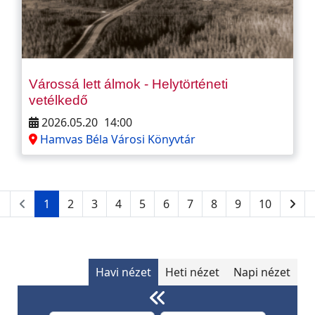
Várossá lett álmok - Helytörténeti
vetélkedő
2026.05.20
14:00
Hamvas Béla Városi Könyvtár
1
2
3
4
5
6
7
8
9
10
Havi nézet
Heti nézet
Napi nézet