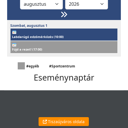
Szombat,
augusztus
1
Labdarúgó edzőmérkőzés (
10:00
)
Fújd a rezet! (
17:00
)
#egyéb
#Sportcentrum
Eseménynaptár
Tiszaújváros oldala