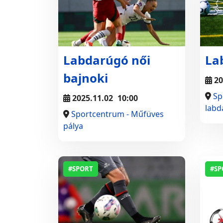
Labdarúgó női
La
bajnoki
20
Sp
2025.11.02
10:00
labd
Sportcentrum - Műfüves
pálya
#SPORT
#SP