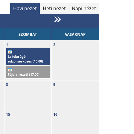
Havi nézet
Heti nézet
Napi nézet
SZOMBAT
VASÁRNAP
1
2
Labdarúgó
edzőmérkőzés (
10:00
)
Fújd a rezet! (
17:00
)
8
9
15
16