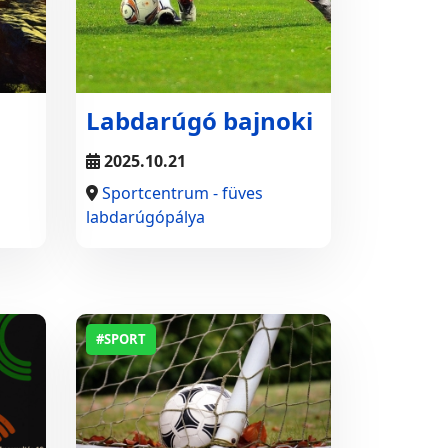
Labdarúgó bajnoki
2025.10.21
Sportcentrum - füves
labdarúgópálya
#SPORT