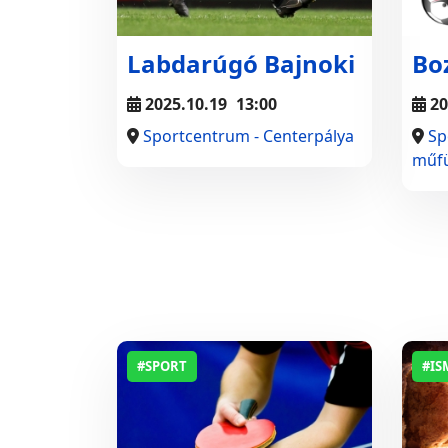
Labdarúgó Bajnoki
Boz
2025.10.19
13:00
20
Sportcentrum - Centerpálya
Sp
műfü
#SPORT
#IS