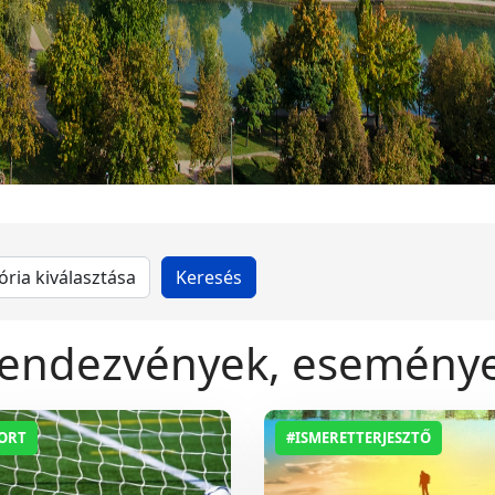
endezvények, esemény
ORT
#ISMERETTERJESZTŐ