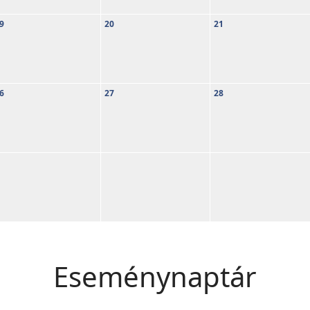
9
20
21
6
27
28
Eseménynaptár