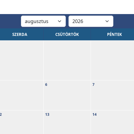
SZERDA
CSÜTÖRTÖK
PÉNTEK
6
7
2
13
14