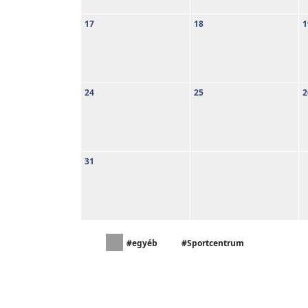
17
18
1
24
25
2
31
#egyéb
#Sportcentrum