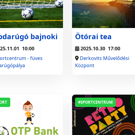
bdarúgó bajnoki
Ötórai tea
25.11.01
10:00
2025.10.30
17:00
ortcentrum - füves
Derkovits Művelődési
arúgópálya
Központ
ORT
#SPORTCENTRUM