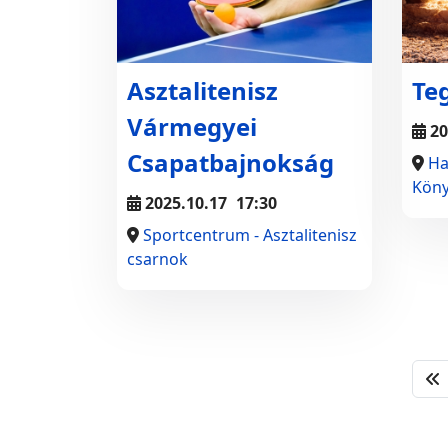
Asztalitenisz
Te
Vármegyei
20
Csapatbajnokság
Ha
Köny
2025.10.17
17:30
Sportcentrum - Asztalitenisz
csarnok