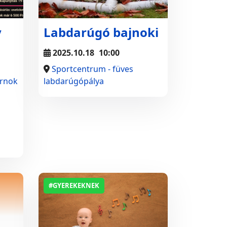
y
Labdarúgó bajnoki
2025.10.18
10:00
Sportcentrum - füves
arnok
labdarúgópálya
#GYEREKEKNEK