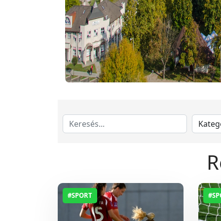
R
#SPORT
#SP