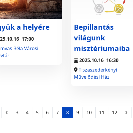
gyük a helyére
Bepillantás
világunk
25.10.16
17:00
misztériumaiba
mvas Béla Városi
vtár
2025.10.16
16:30
Tiszaszederkényi
Művelődési Ház
3
4
5
6
7
8
9
10
11
12