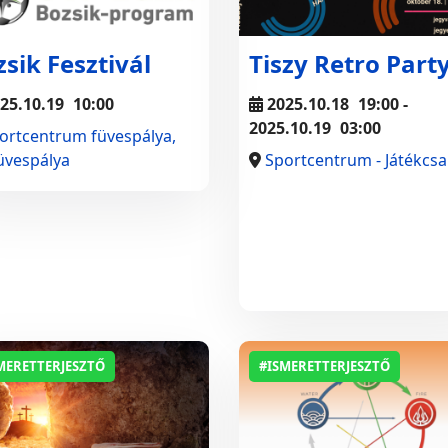
sik Fesztivál
Tiszy Retro Part
25.10.19
10:00
2025.10.18
19:00
-
2025.10.19
03:00
ortcentrum füvespálya,
vespálya
Sportcentrum - Játékcs
MERETTERJESZTŐ
#ISMERETTERJESZTŐ