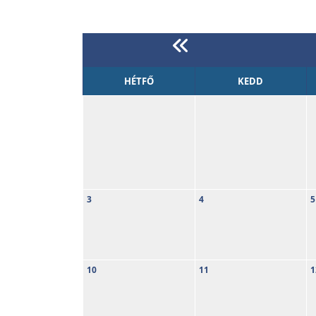
HÉTFŐ
KEDD
3
4
5
10
11
1