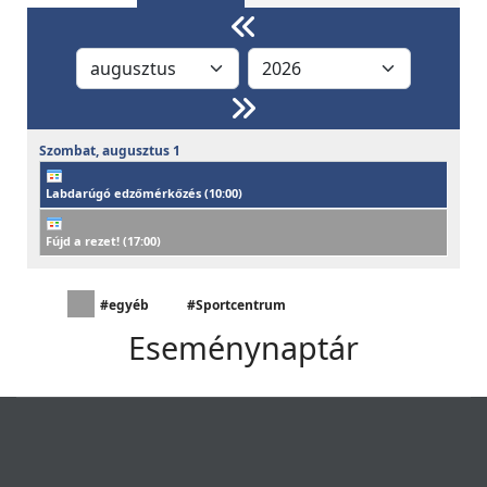
Szombat,
augusztus
1
Labdarúgó edzőmérkőzés (
10:00
)
Fújd a rezet! (
17:00
)
#egyéb
#Sportcentrum
Eseménynaptár