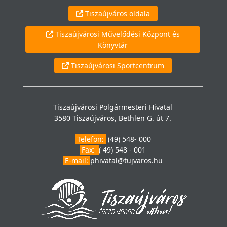
Tiszaújváros oldala
Tiszaújvárosi Művelődési Központ és
Könyvtár
Tiszaújvárosi Sportcentrum
Tiszaújvárosi Polgármesteri Hivatal
3580 Tiszaújváros, Bethlen G. út 7.
Telefon:
(49) 548- 000
Fax:
( 49) 548 - 001
E-mail:
phivatal@tujvaros.hu