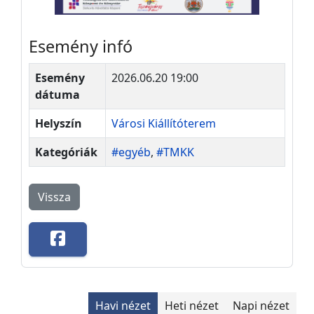
Esemény infó
Esemény
2026.06.20 19:00
dátuma
Helyszín
Városi Kiállítóterem
Kategóriák
#egyéb
,
#TMKK
Vissza
Havi nézet
Heti nézet
Napi nézet