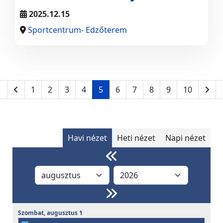
2025.12.15
Sportcentrum- Edzőterem
1
2
3
4
5
6
7
8
9
10
Havi nézet
Heti nézet
Napi nézet
Szombat,
augusztus
1