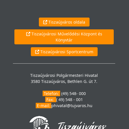
Tiszaújváros oldala
Tiszaújvárosi Művelődési Központ és
Könyvtár
Tiszaújvárosi Sportcentrum
Tiszaújvárosi Polgármesteri Hivatal
3580 Tiszaújváros, Bethlen G. út 7.
Telefon:
(49) 548- 000
Fax:
( 49) 548 - 001
E-mail:
phivatal@tujvaros.hu