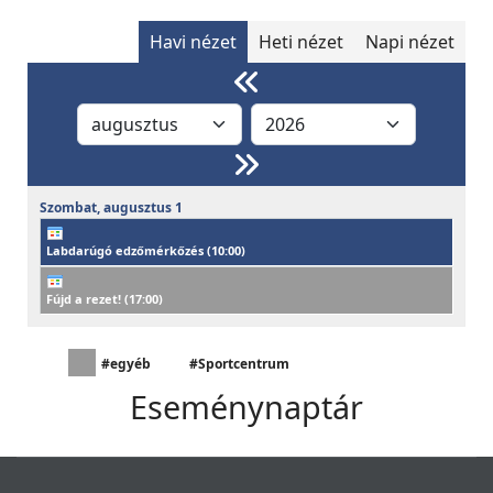
Havi nézet
Heti nézet
Napi nézet
Szombat,
augusztus
1
Labdarúgó edzőmérkőzés (
10:00
)
Fújd a rezet! (
17:00
)
#egyéb
#Sportcentrum
Eseménynaptár