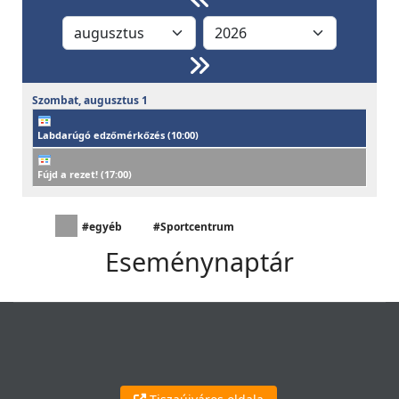
Szombat,
augusztus
1
Labdarúgó edzőmérkőzés (
10:00
)
Fújd a rezet! (
17:00
)
#egyéb
#Sportcentrum
Eseménynaptár