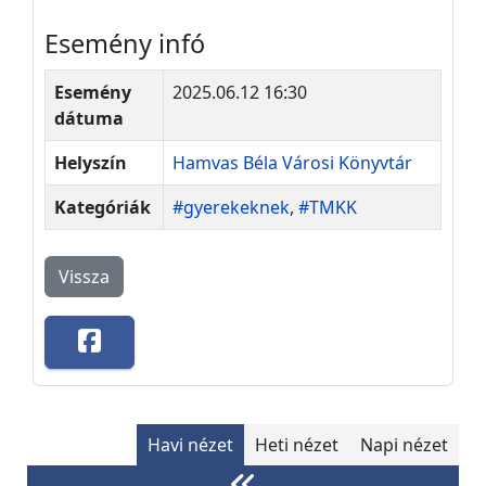
Esemény infó
Esemény
2025.06.12 16:30
dátuma
Helyszín
Hamvas Béla Városi Könyvtár
Kategóriák
#gyerekeknek
,
#TMKK
Vissza
Havi nézet
Heti nézet
Napi nézet