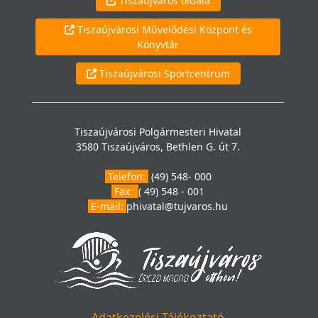
Tiszaújváros oldala
Tiszaújvárosi Művelődési Központ és
Könyvtár
Tiszaújvárosi Sportcentrum
Tiszaújvárosi Polgármesteri Hivatal
3580 Tiszaújváros, Bethlen G. út 7.
Telefon:
(49) 548- 000
Fax:
( 49) 548 - 001
E-mail:
phivatal@tujvaros.hu
Adatkezelési Tájékoztató