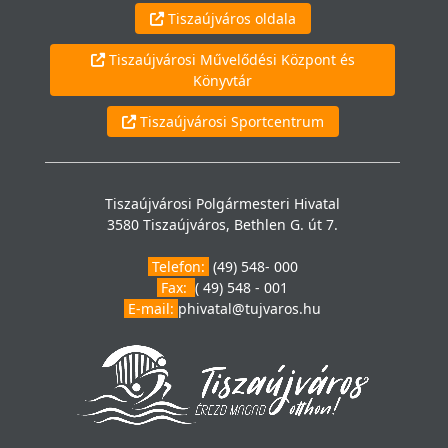
Tiszaújváros oldala
Tiszaújvárosi Művelődési Központ és
Könyvtár
Tiszaújvárosi Sportcentrum
Tiszaújvárosi Polgármesteri Hivatal
3580 Tiszaújváros, Bethlen G. út 7.
Telefon:
(49) 548- 000
Fax:
( 49) 548 - 001
E-mail:
phivatal@tujvaros.hu