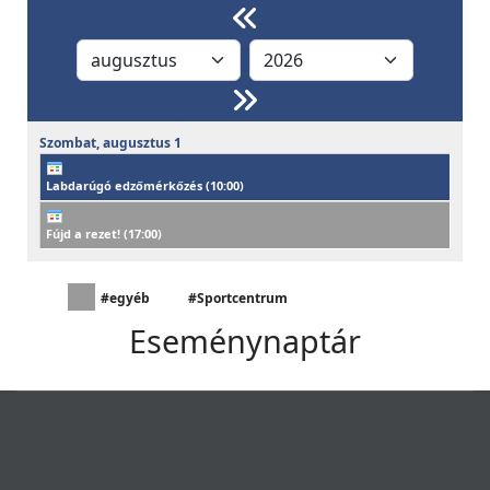
Szombat,
augusztus
1
Labdarúgó edzőmérkőzés (
10:00
)
Fújd a rezet! (
17:00
)
#egyéb
#Sportcentrum
Eseménynaptár