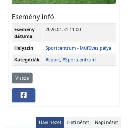
Esemény infó
Esemény
2026.01.31 11:00
dátuma
Helyszín
Sportcentrum - Műfüves pálya
Kategóriák
#sport
,
#Sportcentrum
Vissza
Havi nézet
Heti nézet
Napi nézet