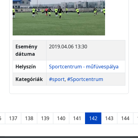
Esemény
2019.04.06 13:30
dátuma
Helyszín
Sportcentrum - műfüvespálya
Kategóriák
#sport
,
#Sportcentrum
6
137
138
139
140
141
142
143
144