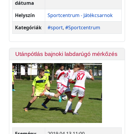
dátuma
Helyszín
Sportcentrum - Játékcsarnok
Kategóriák
#sport
,
#Sportcentrum
Utánpótlás bajnoki labdarúgó mérkőzés
Esemény
2019.04.13 11:00