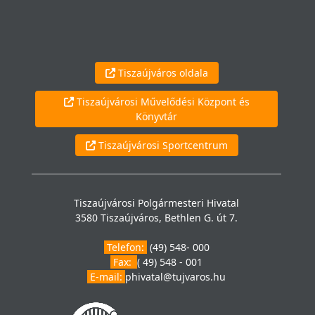
Tiszaújváros oldala
Tiszaújvárosi Művelődési Központ és
Könyvtár
Tiszaújvárosi Sportcentrum
Tiszaújvárosi Polgármesteri Hivatal
3580 Tiszaújváros, Bethlen G. út 7.
Telefon:
(49) 548- 000
Fax:
( 49) 548 - 001
E-mail:
phivatal@tujvaros.hu