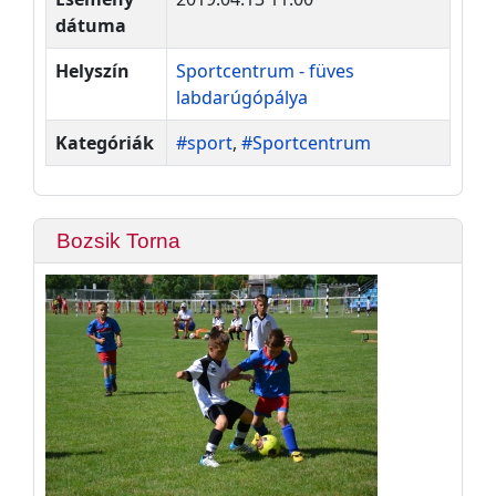
dátuma
Helyszín
Sportcentrum - füves
labdarúgópálya
Kategóriák
#sport
,
#Sportcentrum
Bozsik Torna