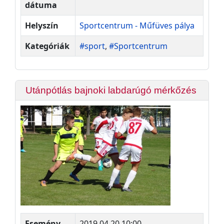
dátuma
Helyszín
Sportcentrum - Műfüves pálya
Kategóriák
#sport
,
#Sportcentrum
Utánpótlás bajnoki labdarúgó mérkőzés
Esemény
2019.04.20 10:00