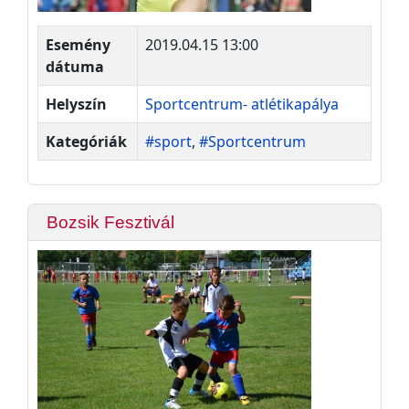
Esemény
2019.04.15 13:00
dátuma
Helyszín
Sportcentrum- atlétikapálya
Kategóriák
#sport
,
#Sportcentrum
Bozsik Fesztivál