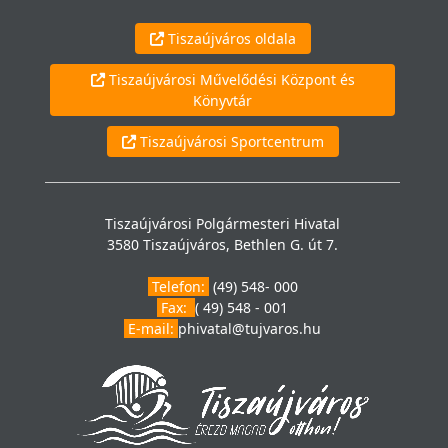
Tiszaújváros oldala
Tiszaújvárosi Művelődési Központ és
Könyvtár
Tiszaújvárosi Sportcentrum
Tiszaújvárosi Polgármesteri Hivatal
3580 Tiszaújváros, Bethlen G. út 7.
Telefon:
(49) 548- 000
Fax:
( 49) 548 - 001
E-mail:
phivatal@tujvaros.hu