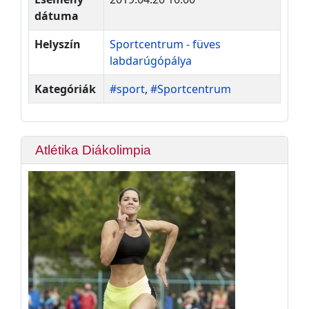
dátuma
Helyszín
Sportcentrum - füves
labdarúgópálya
Kategóriák
#sport
,
#Sportcentrum
Atlétika Diákolimpia