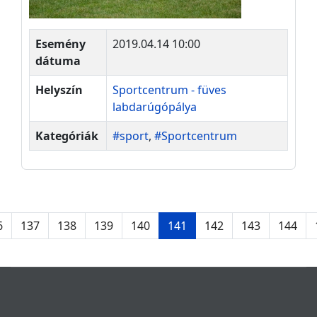
Esemény
2019.04.14 10:00
dátuma
Helyszín
Sportcentrum - füves
labdarúgópálya
Kategóriák
#sport
,
#Sportcentrum
6
137
138
139
140
141
142
143
144