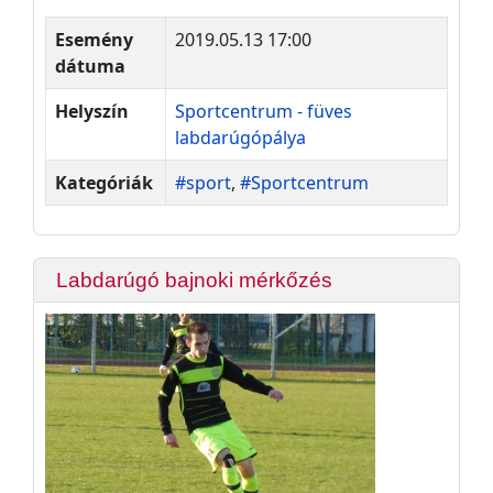
Esemény
2019.05.13 17:00
dátuma
Helyszín
Sportcentrum - füves
labdarúgópálya
Kategóriák
#sport
,
#Sportcentrum
Labdarúgó bajnoki mérkőzés