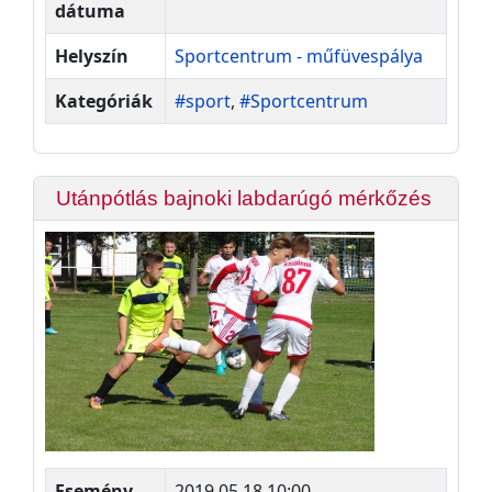
dátuma
Helyszín
Sportcentrum - műfüvespálya
Kategóriák
#sport
,
#Sportcentrum
Utánpótlás bajnoki labdarúgó mérkőzés
Esemény
2019.05.18 10:00