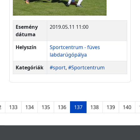
Esemény
2019.05.11 11:00
dátuma
Helyszín
Sportcentrum - füves
labdarúgópálya
Kategóriák
#sport
,
#Sportcentrum
2
133
134
135
136
137
138
139
140