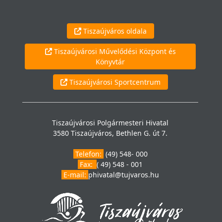
Tiszaújváros oldala
Tiszaújvárosi Művelődési Központ és
Könyvtár
Tiszaújvárosi Sportcentrum
Tiszaújvárosi Polgármesteri Hivatal
3580 Tiszaújváros, Bethlen G. út 7.
Telefon:
(49) 548- 000
Fax:
( 49) 548 - 001
E-mail:
phivatal@tujvaros.hu