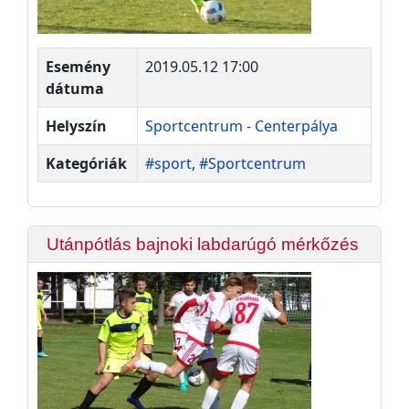
Esemény
2019.05.12 17:00
dátuma
Helyszín
Sportcentrum - Centerpálya
Kategóriák
#sport
,
#Sportcentrum
Utánpótlás bajnoki labdarúgó mérkőzés