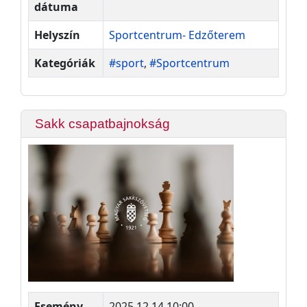
dátuma
Helyszín
Sportcentrum- Edzőterem
Kategóriák
#sport
,
#Sportcentrum
Sakk csapatbajnokság
Esemény
2025.12.14 10:00