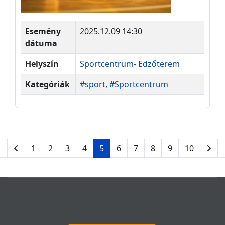
Esemény
2025.12.09 14:30
dátuma
Helyszín
Sportcentrum- Edzőterem
Kategóriák
#sport
,
#Sportcentrum
1
2
3
4
5
6
7
8
9
10