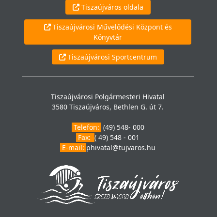
Tiszaújváros oldala
Tiszaújvárosi Művelődési Központ és
Könyvtár
Tiszaújvárosi Sportcentrum
Tiszaújvárosi Polgármesteri Hivatal
3580 Tiszaújváros, Bethlen G. út 7.
Telefon:
(49) 548- 000
Fax:
( 49) 548 - 001
E-mail:
phivatal@tujvaros.hu