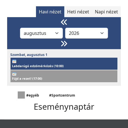
Havi nézet
Heti nézet
Napi nézet
Szombat,
augusztus
1
Labdarúgó edzőmérkőzés (
10:00
)
Fújd a rezet! (
17:00
)
#egyéb
#Sportcentrum
Eseménynaptár