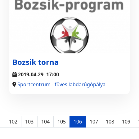
Bozsik torna
2019.04.29
17:00
Sportcentrum - füves labdarúgópálya
1
102
103
104
105
106
107
108
109