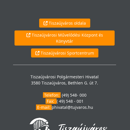
Tiszaújváros oldala
Tiszaújvárosi Művelődési Központ és
Könyvtár
Tiszaújvárosi Sportcentrum
Tiszaújvárosi Polgármesteri Hivatal
3580 Tiszaújváros, Bethlen G. út 7.
Telefon:
(49) 548- 000
Fax:
( 49) 548 - 001
E-mail:
phivatal@tujvaros.hu