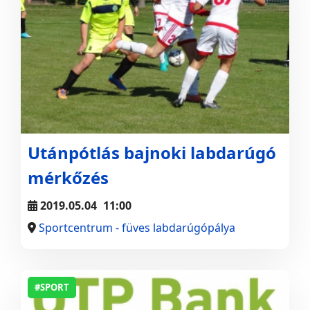
Utánpótlás bajnoki labdarúgó
mérkőzés
2019.05.04
11:00
Sportcentrum - füves labdarúgópálya
#SPORT