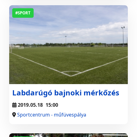
#SPORT
Labdarúgó bajnoki mérkőzés
2019.05.18
15:00
Sportcentrum - műfüvespálya