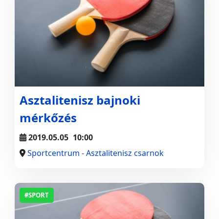
Asztalitenisz bajnoki
mérkőzés
2019.05.05
10:00
Sportcentrum - Asztalitenisz csarnok
#SPORT