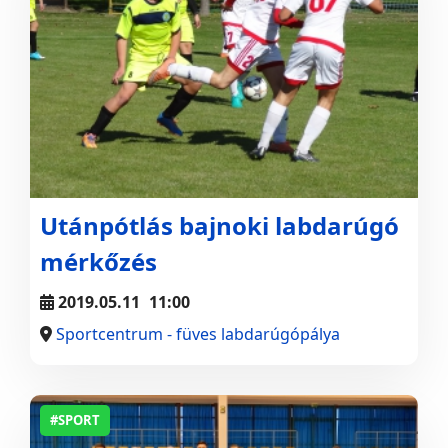
Utánpótlás bajnoki labdarúgó
mérkőzés
2019.05.11
11:00
Sportcentrum - füves labdarúgópálya
#SPORT