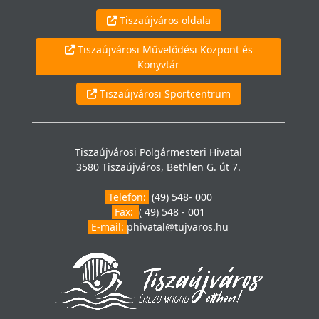
Tiszaújváros oldala
Tiszaújvárosi Művelődési Központ és
Könyvtár
Tiszaújvárosi Sportcentrum
Tiszaújvárosi Polgármesteri Hivatal
3580 Tiszaújváros, Bethlen G. út 7.
Telefon:
(49) 548- 000
Fax:
( 49) 548 - 001
E-mail:
phivatal@tujvaros.hu