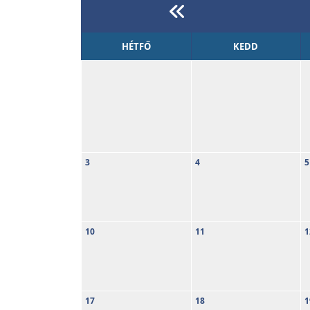
HÉTFŐ
KEDD
3
4
5
10
11
1
17
18
1