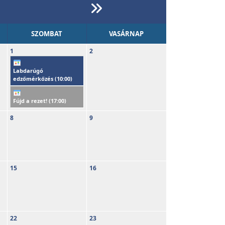
SZOMBAT
VASÁRNAP
1
2
Labdarúgó
edzőmérkőzés (
10:00
)
Fújd a rezet! (
17:00
)
8
9
15
16
22
23