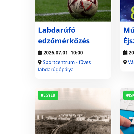
Labdarúfó
Mú
edzőmérkőzés
Éj
2026.07.01
10:00
20
Sportcentrum - füves
Vá
labdarúgópálya
#EGYÉB
#IS