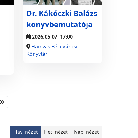
Dr. Kákóczki Balázs
könyvbemutatója
2026.05.07
17:00
Hamvas Béla Városi
Könyvtár
Havi nézet
Heti nézet
Napi nézet