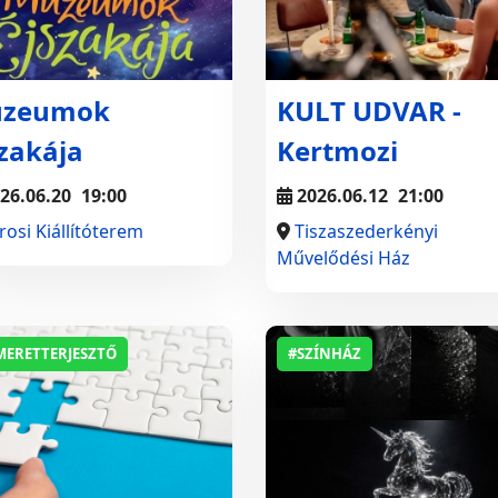
zeumok
KULT UDVAR -
szakája
Kertmozi
26.06.20
19:00
2026.06.12
21:00
rosi Kiállítóterem
Tiszaszederkényi
Művelődési Ház
MERETTERJESZTŐ
#SZÍNHÁZ