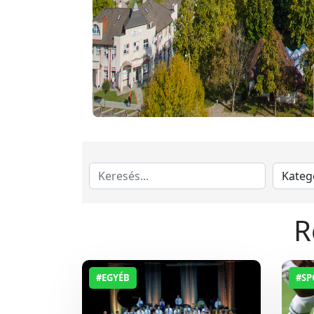
R
#EGYÉB
#S