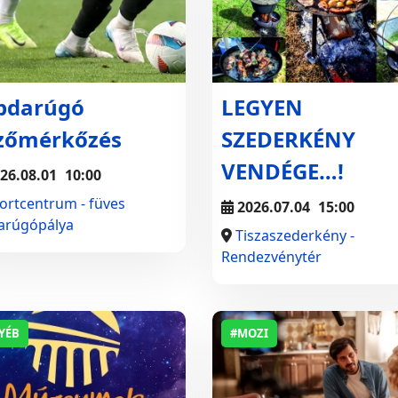
bdarúgó
LEGYEN
zőmérkőzés
SZEDERKÉNY
VENDÉGE…!
26.08.01
10:00
ortcentrum - füves
2026.07.04
15:00
arúgópálya
Tiszaszederkény -
Rendezvénytér
YÉB
#MOZI