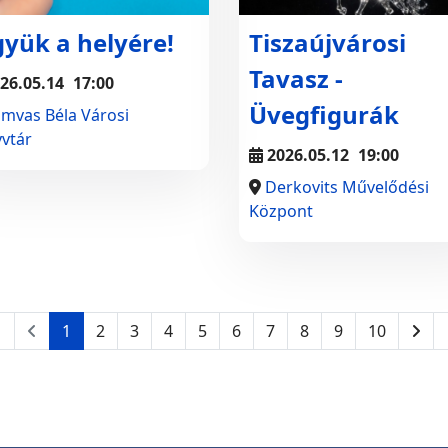
gyük a helyére!
Tiszaújvárosi
Tavasz -
26.05.14
17:00
Üvegfigurák
mvas Béla Városi
vtár
2026.05.12
19:00
Derkovits Művelődési
Központ
1
2
3
4
5
6
7
8
9
10