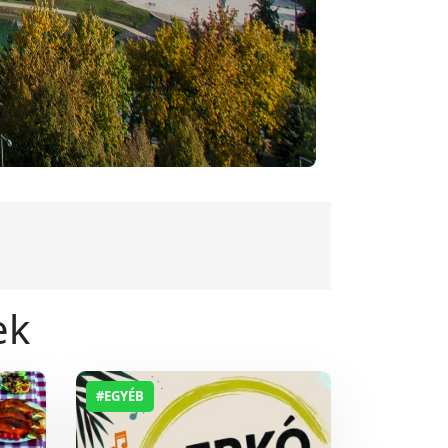
ek
#EGYÉB