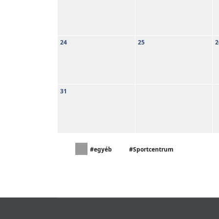
24
25
2
31
#egyéb
#Sportcentrum