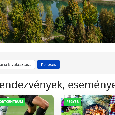
endezvények, esemény
PORTCENTRUM
#EGYÉB