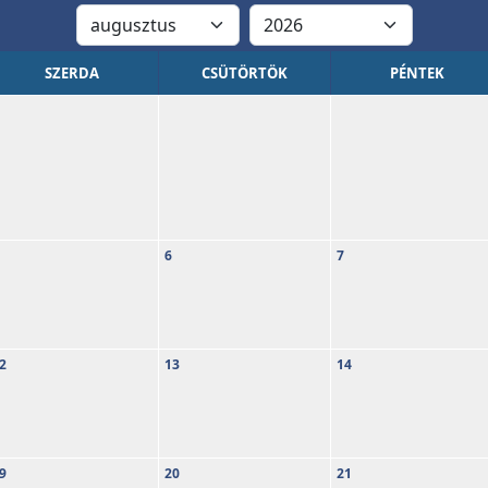
SZERDA
CSÜTÖRTÖK
PÉNTEK
6
7
2
13
14
9
20
21