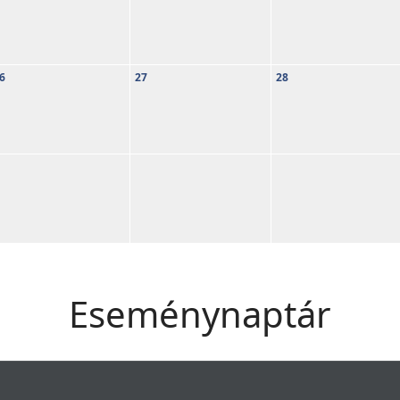
6
27
28
Eseménynaptár