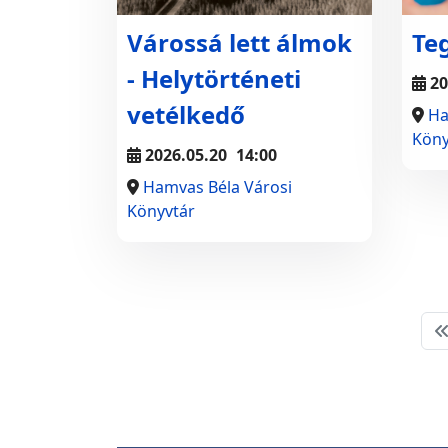
Várossá lett álmok
Te
- Helytörténeti
20
vetélkedő
Ha
Köny
2026.05.20
14:00
Hamvas Béla Városi
Könyvtár