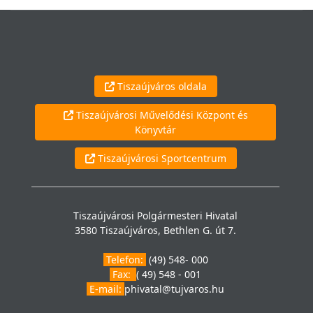
Tiszaújváros oldala
Tiszaújvárosi Művelődési Központ és
Könyvtár
Tiszaújvárosi Sportcentrum
Tiszaújvárosi Polgármesteri Hivatal
3580 Tiszaújváros, Bethlen G. út 7.
Telefon:
(49) 548- 000
Fax:
( 49) 548 - 001
E-mail:
phivatal@tujvaros.hu