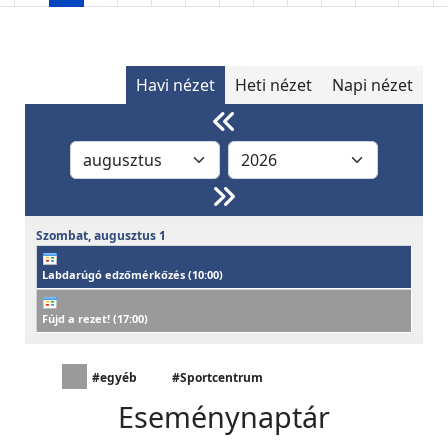
Havi nézet
Heti nézet
Napi nézet
Szombat,
augusztus
1
Labdarúgó edzőmérkőzés (
10:00
)
Fújd a rezet! (
17:00
)
#egyéb
#Sportcentrum
Eseménynaptár