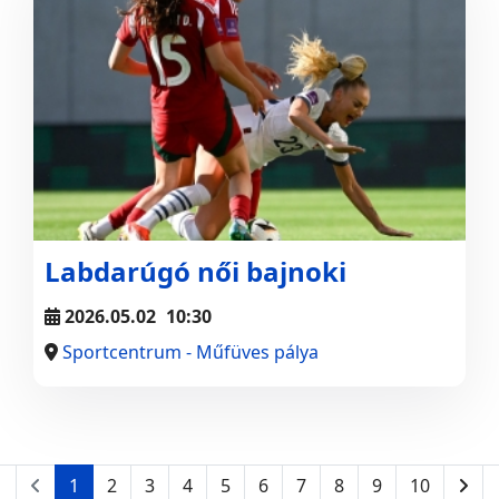
Labdarúgó női bajnoki
2026.05.02
10:30
Sportcentrum - Műfüves pálya
1
2
3
4
5
6
7
8
9
10