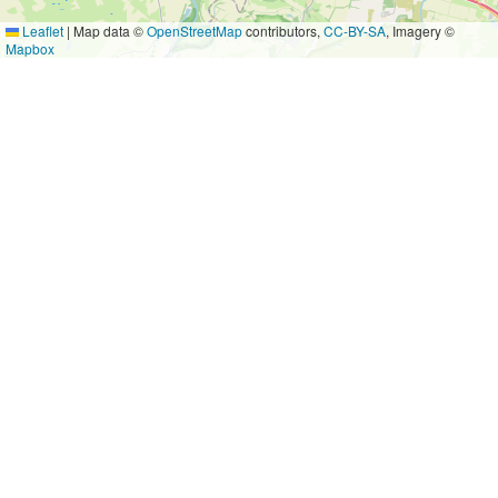
Leaflet
|
Map data ©
OpenStreetMap
contributors,
CC-BY-SA
, Imagery ©
Mapbox