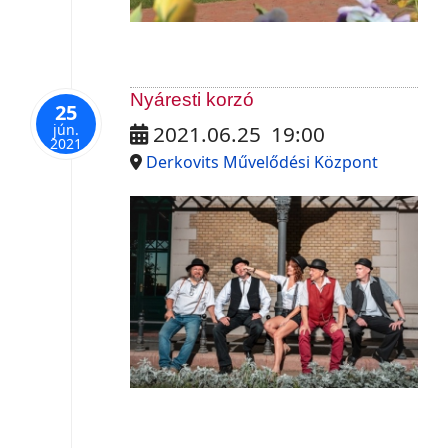
Nyáresti korzó
25
jún.
2021.06.25
19:00
2021
Derkovits Művelődési Központ