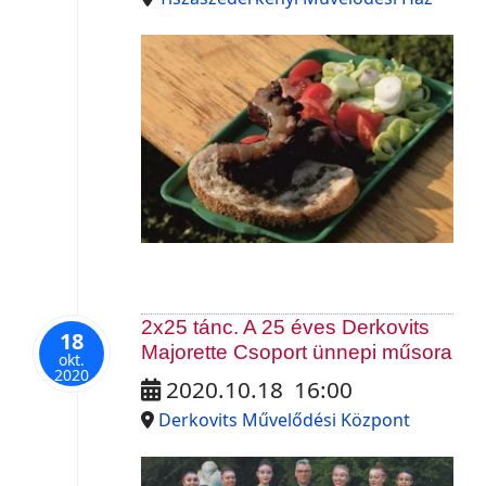
2x25 tánc. A 25 éves Derkovits
18
Majorette Csoport ünnepi műsora
okt.
2020
2020.10.18
16:00
Derkovits Művelődési Központ