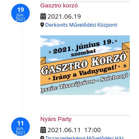
Gasztro korzó
19
jún.
2021.06.19
2021
Derkovits Művelődési Központ
Nyárs Party
11
jún.
2021.06.11
17:00
2021
Tiszaszederkényi Művelődési Ház