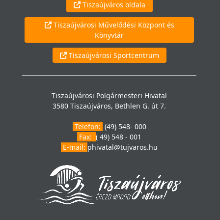
Tiszaújváros oldala
Tiszaújvárosi Művelődési Központ és
Könyvtár
Tiszaújvárosi Sportcentrum
Tiszaújvárosi Polgármesteri Hivatal
3580 Tiszaújváros, Bethlen G. út 7.
Telefon:
(49) 548- 000
Fax:
( 49) 548 - 001
E-mail:
phivatal@tujvaros.hu