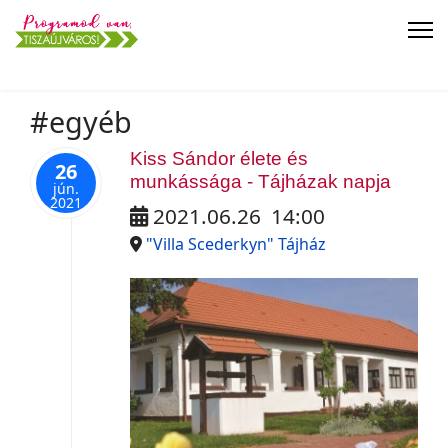
#egyéb
Kiss Sándor élete és
26
munkássága - Tájházak napja
jún.
2021
2021.06.26
14:00
"Villa Scederkyn" Tájház