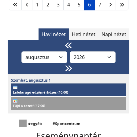
1
2
3
4
5
6
7
Havi nézet
Heti nézet
Napi nézet
Szombat,
augusztus
1
Labdarúgó edzőmérkőzés (
10:00
)
Fújd a rezet! (
17:00
)
#egyéb
#Sportcentrum
Eseménynaptár