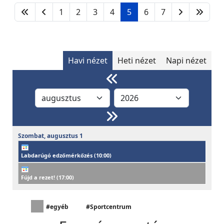
1
2
3
4
5
6
7
Havi nézet
Heti nézet
Napi nézet
Szombat,
augusztus
1
Labdarúgó edzőmérkőzés (
10:00
)
Fújd a rezet! (
17:00
)
#egyéb
#Sportcentrum