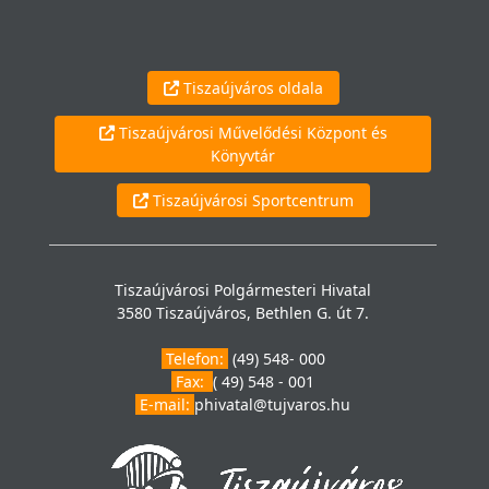
Tiszaújváros oldala
Tiszaújvárosi Művelődési Központ és
Könyvtár
Tiszaújvárosi Sportcentrum
Tiszaújvárosi Polgármesteri Hivatal
3580 Tiszaújváros, Bethlen G. út 7.
Telefon:
(49) 548- 000
Fax:
( 49) 548 - 001
E-mail:
phivatal@tujvaros.hu