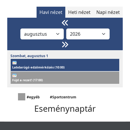
Havi nézet
Heti nézet
Napi nézet
Szombat,
augusztus
1
Labdarúgó edzőmérkőzés (
10:00
)
Fújd a rezet! (
17:00
)
#egyéb
#Sportcentrum
Eseménynaptár