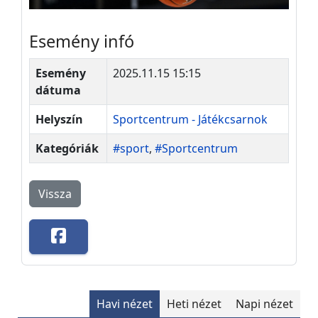
Esemény infó
Esemény
2025.11.15 15:15
dátuma
Helyszín
Sportcentrum - Játékcsarnok
Kategóriák
#sport
,
#Sportcentrum
Vissza
Havi nézet
Heti nézet
Napi nézet