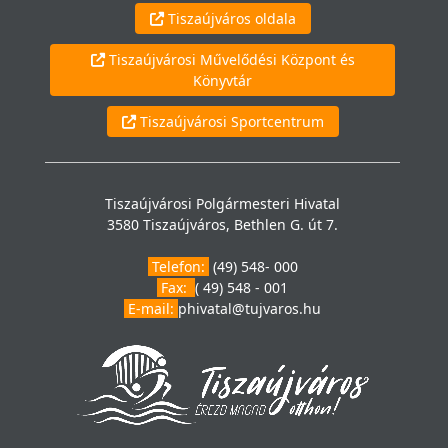
Tiszaújváros oldala
Tiszaújvárosi Művelődési Központ és
Könyvtár
Tiszaújvárosi Sportcentrum
Tiszaújvárosi Polgármesteri Hivatal
3580 Tiszaújváros, Bethlen G. út 7.
Telefon:
(49) 548- 000
Fax:
( 49) 548 - 001
E-mail:
phivatal@tujvaros.hu