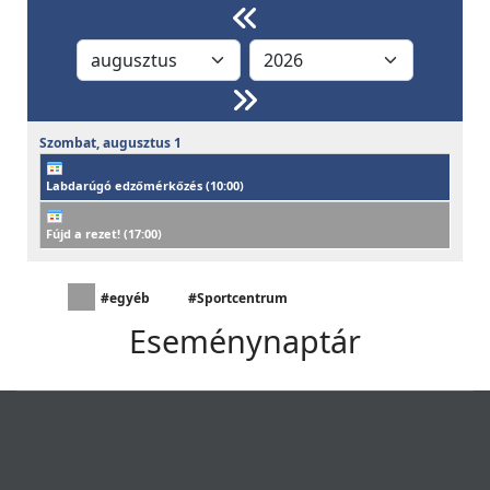
Szombat,
augusztus
1
Labdarúgó edzőmérkőzés (
10:00
)
Fújd a rezet! (
17:00
)
#egyéb
#Sportcentrum
Eseménynaptár