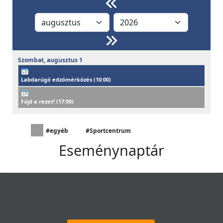
Szombat,
augusztus
1
Labdarúgó edzőmérkőzés (
10:00
)
Fújd a rezet! (
17:00
)
#egyéb
#Sportcentrum
Eseménynaptár