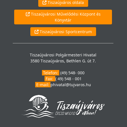
Tiszaújváros oldala
Tiszaújvárosi Művelődési Központ és
Könyvtár
Tiszaújvárosi Sportcentrum
Tiszaújvárosi Polgármesteri Hivatal
3580 Tiszaújváros, Bethlen G. út 7.
Telefon:
(49) 548- 000
Fax:
( 49) 548 - 001
E-mail:
phivatal@tujvaros.hu