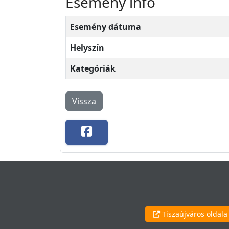
Esemény infó
Esemény dátuma
Helyszín
Kategóriák
Vissza
Tiszaújváros oldala