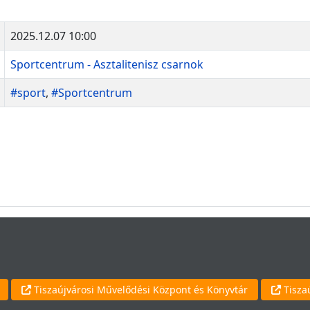
2025.12.07 10:00
Sportcentrum - Asztalitenisz csarnok
#sport
,
#Sportcentrum
Tiszaújvárosi Művelődési Központ és Könyvtár
Tisza