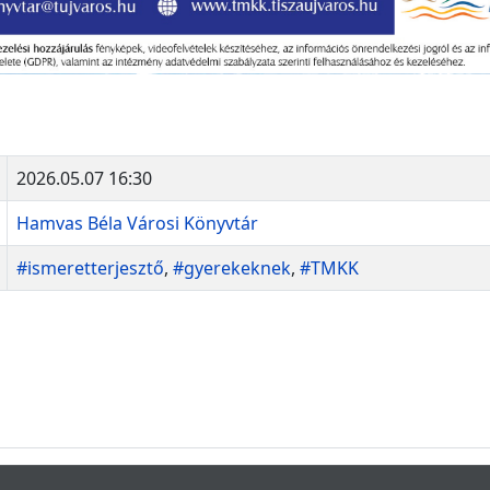
2026.05.07 16:30
Hamvas Béla Városi Könyvtár
#ismeretterjesztő
,
#gyerekeknek
,
#TMKK