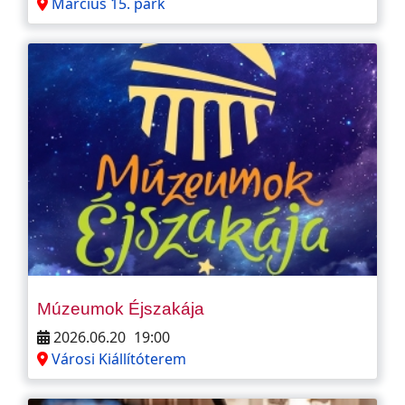
Március 15. park
Múzeumok Éjszakája
2026.06.20
19:00
Városi Kiállítóterem