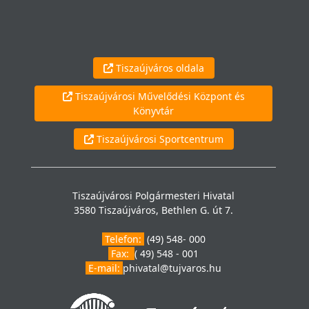
Tiszaújváros oldala
Tiszaújvárosi Művelődési Központ és
Könyvtár
Tiszaújvárosi Sportcentrum
Tiszaújvárosi Polgármesteri Hivatal
3580 Tiszaújváros, Bethlen G. út 7.
Telefon:
(49) 548- 000
Fax:
( 49) 548 - 001
E-mail:
phivatal@tujvaros.hu