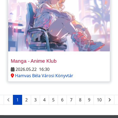
Manga - Anime Klub
2026.05.22
16:30
Hamvas Béla Városi Könyvtár
1
2
3
4
5
6
7
8
9
10