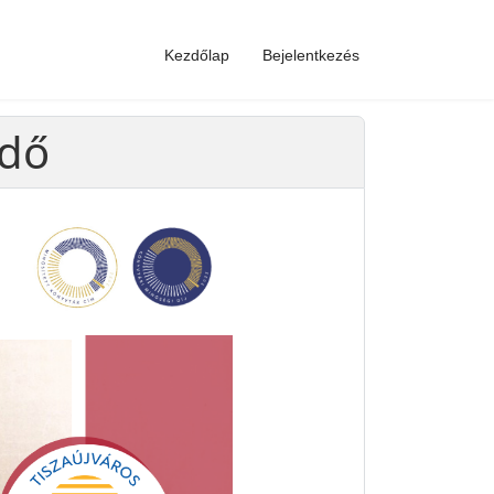
Kezdőlap
Bejelentkezés
edő