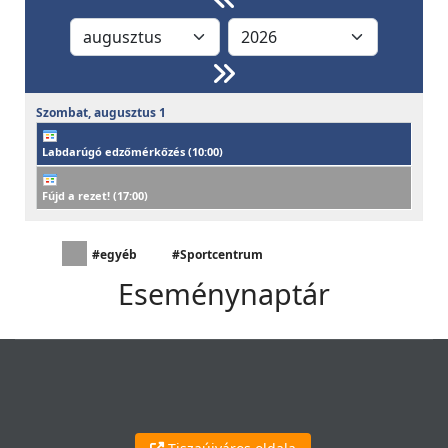
Szombat,
augusztus
1
Labdarúgó edzőmérkőzés (
10:00
)
Fújd a rezet! (
17:00
)
#egyéb
#Sportcentrum
Eseménynaptár