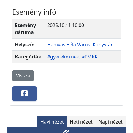
Esemény infó
Esemény
2025.10.11 10:00
dátuma
Helyszín
Hamvas Béla Városi Könyvtár
Kategóriák
#gyerekeknek
,
#TMKK
Vissza
Havi nézet
Heti nézet
Napi nézet