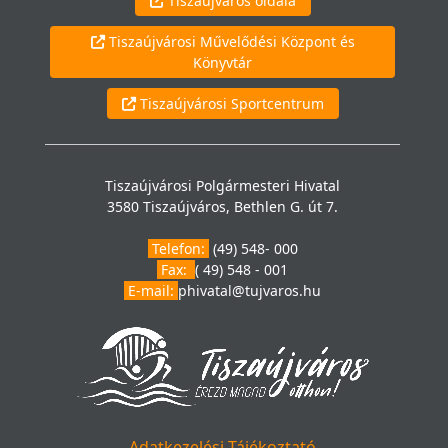
Tiszaújváros oldala
Tiszaújvárosi Művelődési Központ és
Könyvtár
Tiszaújvárosi Sportcentrum
Tiszaújvárosi Polgármesteri Hivatal
3580 Tiszaújváros, Bethlen G. út 7.
Telefon:
(49) 548- 000
Fax:
( 49) 548 - 001
E-mail:
phivatal@tujvaros.hu
Adatkezelési Tájékoztató