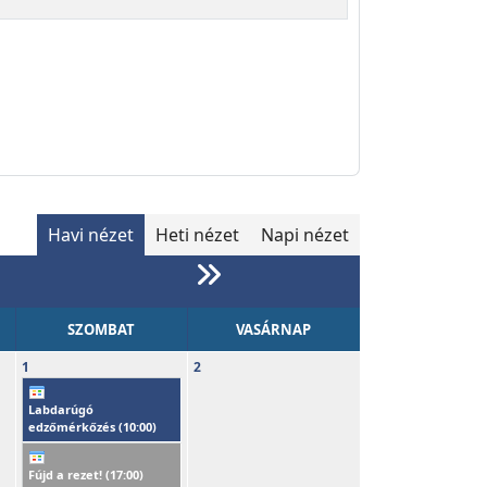
Havi nézet
Heti nézet
Napi nézet
SZOMBAT
VASÁRNAP
1
2
Labdarúgó
edzőmérkőzés (
10:00
)
Fújd a rezet! (
17:00
)