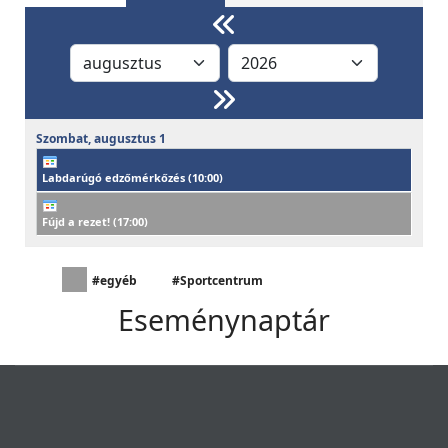
Szombat,
augusztus
1
Labdarúgó edzőmérkőzés (
10:00
)
Fújd a rezet! (
17:00
)
#egyéb
#Sportcentrum
Eseménynaptár