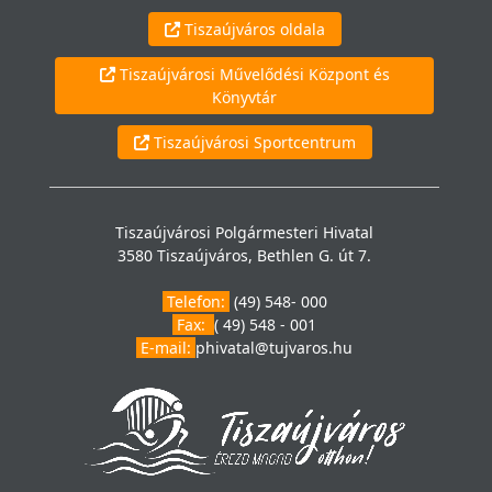
Tiszaújváros oldala
Tiszaújvárosi Művelődési Központ és
Könyvtár
Tiszaújvárosi Sportcentrum
Tiszaújvárosi Polgármesteri Hivatal
3580 Tiszaújváros, Bethlen G. út 7.
Telefon:
(49) 548- 000
Fax:
( 49) 548 - 001
E-mail:
phivatal@tujvaros.hu