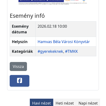
Esemény infó
Esemény
2026.02.18 10:00
dátuma
Helyszín
Hamvas Béla Városi Könyvtár
Kategóriák
#gyerekeknek
,
#TMKK
Vissza
Havi nézet
Heti nézet
Napi nézet