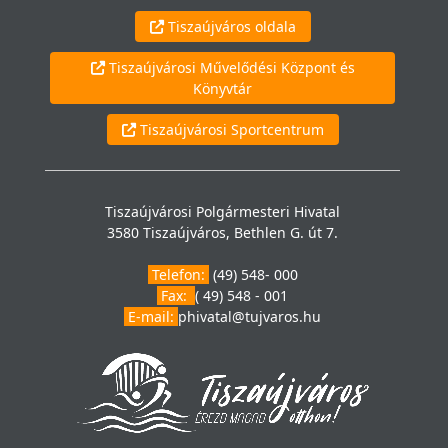
Tiszaújváros oldala
Tiszaújvárosi Művelődési Központ és
Könyvtár
Tiszaújvárosi Sportcentrum
Tiszaújvárosi Polgármesteri Hivatal
3580 Tiszaújváros, Bethlen G. út 7.
Telefon:
(49) 548- 000
Fax:
( 49) 548 - 001
E-mail:
phivatal@tujvaros.hu