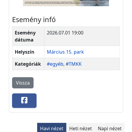
Esemény infó
Esemény
2026.07.01 19:00
dátuma
Helyszín
Március 15. park
Kategóriák
#egyéb
,
#TMKK
Vissza
Havi nézet
Heti nézet
Napi nézet