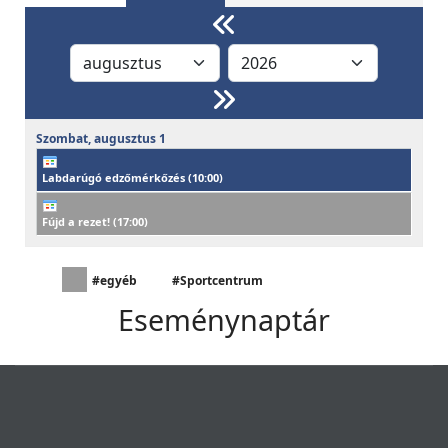
Szombat,
augusztus
1
Labdarúgó edzőmérkőzés (
10:00
)
Fújd a rezet! (
17:00
)
#egyéb
#Sportcentrum
Eseménynaptár