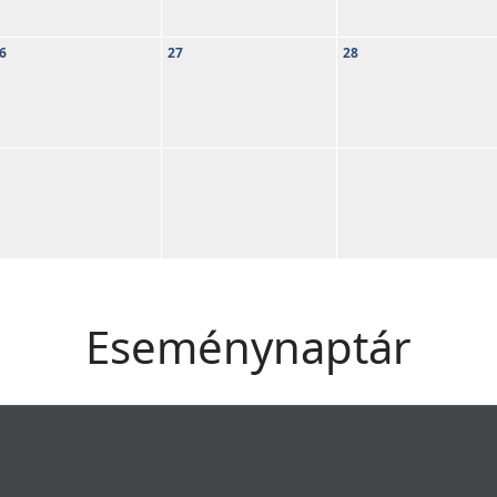
6
27
28
Eseménynaptár