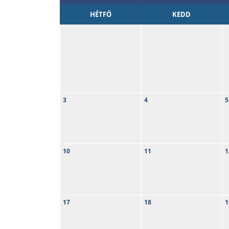
HÉTFŐ
KEDD
3
4
5
10
11
1
17
18
1