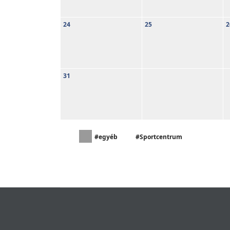
24
25
2
31
#egyéb
#Sportcentrum