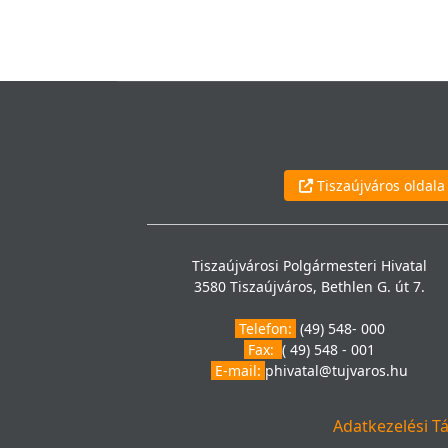
Tiszaújváros oldala
Tiszaújvárosi Polgármesteri Hivatal
3580 Tiszaújváros, Bethlen G. út 7.
Telefon:
(49) 548- 000
Fax:
( 49) 548 - 001
E-mail:
phivatal@tujvaros.hu
Adatkezelési T