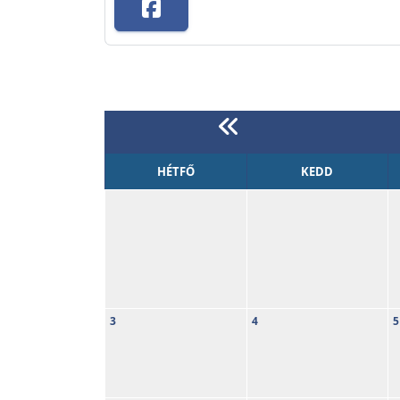
HÉTFŐ
KEDD
3
4
5