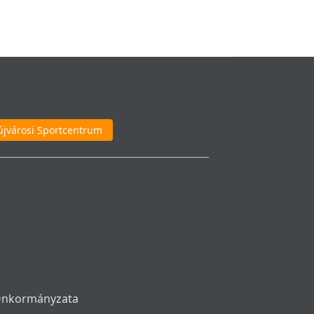
újvárosi Sportcentrum
 Önkormányzata