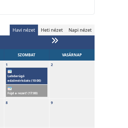
Havi nézet
Heti nézet
Napi nézet
SZOMBAT
VASÁRNAP
1
2
Labdarúgó
edzőmérkőzés (
10:00
)
Fújd a rezet! (
17:00
)
8
9