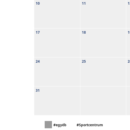
10
11
1
17
18
1
24
25
2
31
#egyéb
#Sportcentrum