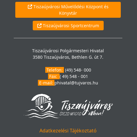
Tiszaújvárosi Művelődési Központ és
Könyvtár
Tiszaújvárosi Sportcentrum
Tiszaújvárosi Polgármesteri Hivatal
3580 Tiszaújváros, Bethlen G. út 7.
Telefon:
(49) 548- 000
Fax:
( 49) 548 - 001
E-mail:
phivatal@tujvaros.hu
Adatkezelési Tájékoztató