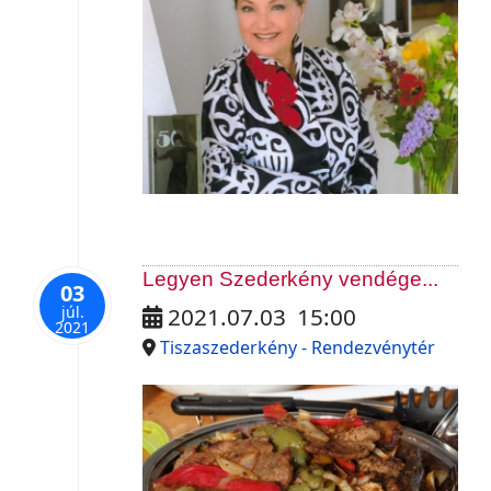
Legyen Szederkény vendége...
03
júl.
2021.07.03
15:00
2021
Tiszaszederkény - Rendezvénytér