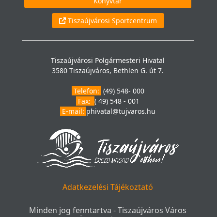
Könyvtár
Tiszaújvárosi Sportcentrum
Tiszaújvárosi Polgármesteri Hivatal
3580 Tiszaújváros, Bethlen G. út 7.
Telefon:
(49) 548- 000
Fax:
( 49) 548 - 001
E-mail:
phivatal@tujvaros.hu
Adatkezelési Tájékoztató
Minden jog fenntartva - Tiszaújváros Város