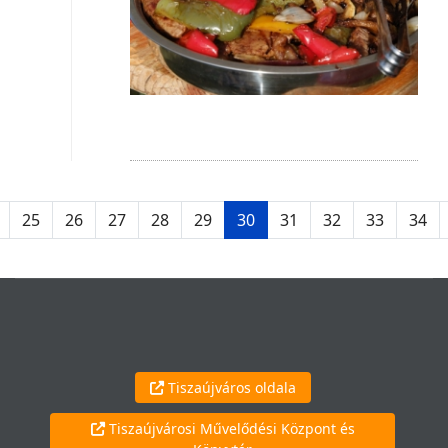
25
26
27
28
29
30
31
32
33
34
Tiszaújváros oldala
Tiszaújvárosi Művelődési Központ és