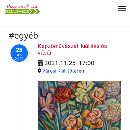
#egyéb
Képzőművészeti kiállítás és
25
vásár
nov.
2021
2021.11.25
17:00
Városi Kiállítóterem