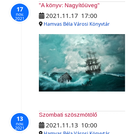
"A könyv: Nagyítóüveg"
17
nov.
2021.11.17
17:00
2021
Hamvas Béla Városi Könyvtár
Szombati szöszmötölő
13
nov.
2021.11.13
10:00
2021
Hamvas Béla Városi Könyvtár