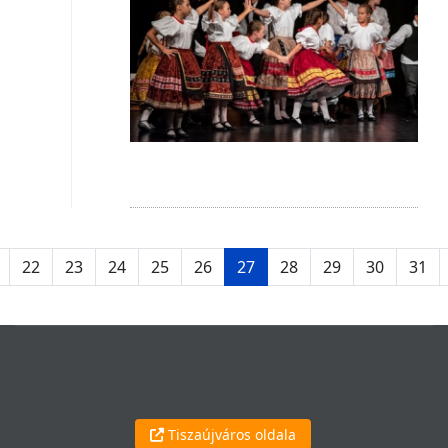
22
23
24
25
26
27
28
29
30
31
Tiszaújváros oldala