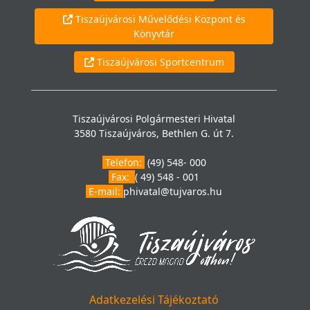
Tiszaújvárosi Művelődési Központ és
Könyvtár
Tiszaújvárosi Sportcentrum
Tiszaújvárosi Polgármesteri Hivatal
3580 Tiszaújváros, Bethlen G. út 7.
Telefon:
(49) 548- 000
Fax:
( 49) 548 - 001
E-mail:
phivatal@tujvaros.hu
Adatkezelési Tájékoztató