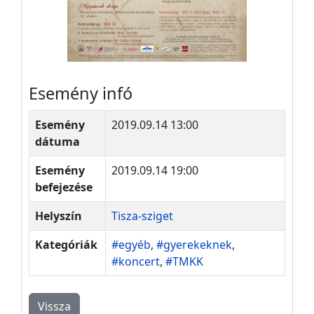
Esemény infó
Esemény
2019.09.14 13:00
dátuma
Esemény
2019.09.14 19:00
befejezése
Helyszín
Tisza-sziget
Kategóriák
#egyéb
,
#gyerekeknek
,
#koncert
,
#TMKK
Vissza