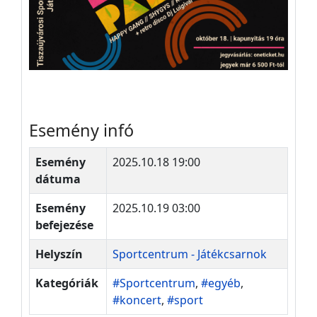
Esemény infó
Esemény
2025.10.18 19:00
dátuma
Esemény
2025.10.19 03:00
befejezése
Helyszín
Sportcentrum - Játékcsarnok
Kategóriák
#Sportcentrum
,
#egyéb
,
#koncert
,
#sport