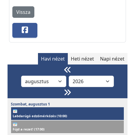
Vissza
Havi nézet
Heti nézet
Napi nézet
Szombat,
augusztus
1
Labdarúgó edzőmérkőzés (
10:00
)
Fújd a rezet! (
17:00
)