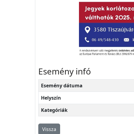
Esemény infó
Esemény dátuma
Helyszín
Kategóriák
Vissza