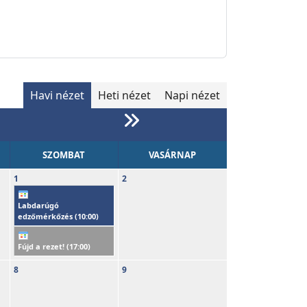
Havi nézet
Heti nézet
Napi nézet
SZOMBAT
VASÁRNAP
1
2
Labdarúgó
edzőmérkőzés (
10:00
)
Fújd a rezet! (
17:00
)
8
9