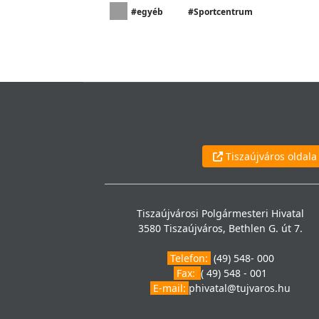
#egyéb
#Sportcentrum
Tiszaújváros oldala
Tiszaújvárosi Polgármesteri Hivatal
3580 Tiszaújváros, Bethlen G. út 7.
Telefon:
(49) 548- 000
Fax:
( 49) 548 - 001
E-mail:
phivatal@tujvaros.hu