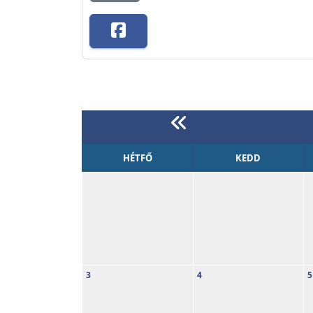
HÉTFŐ
KEDD
3
4
5