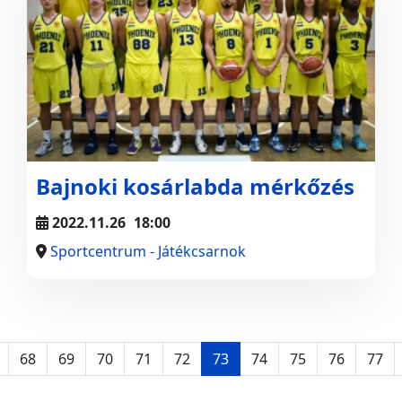
Bajnoki kosárlabda mérkőzés
2022.11.26
18:00
Sportcentrum - Játékcsarnok
68
69
70
71
72
73
74
75
76
77