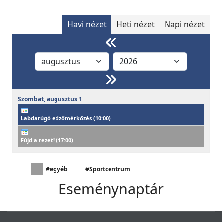
Havi nézet
Heti nézet
Napi nézet
Szombat,
augusztus
1
Labdarúgó edzőmérkőzés (
10:00
)
Fújd a rezet! (
17:00
)
#egyéb
#Sportcentrum
Eseménynaptár