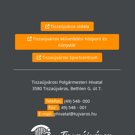
Tiszaújváros oldala
Tiszaújvárosi Művelődési Központ és
Könyvtár
Tiszaújvárosi Sportcentrum
Tiszaújvárosi Polgármesteri Hivatal
3580 Tiszaújváros, Bethlen G. út 7.
Telefon:
(49) 548- 000
Fax:
( 49) 548 - 001
E-mail:
phivatal@tujvaros.hu